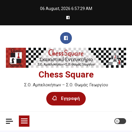
Skip
06 August, 2026
6:57:30 AM
to
content
Chess Square
Σ.Ο. Αμπελοκήπων – Σ.Ο. Θωμάς Γεωργίου
Εγγραφή