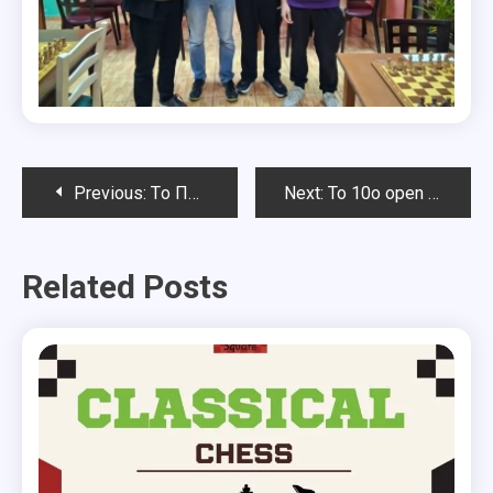
Post
Previous:
Tο Παιδικό –Νεανικό (κάτω των 18) σκακιστικό RAPID Chess Square Απριλίου
Next:
Το 10ο open Θωμάς Γεωργίου-Αποτελέσματα
navigation
Related Posts