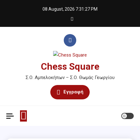
Skip
08 August, 2026
7:31:27 PM
to
content
Chess Square
Σ.Ο. Αμπελοκήπων – Σ.Ο. Θωμάς Γεωργίου
Εγγραφή