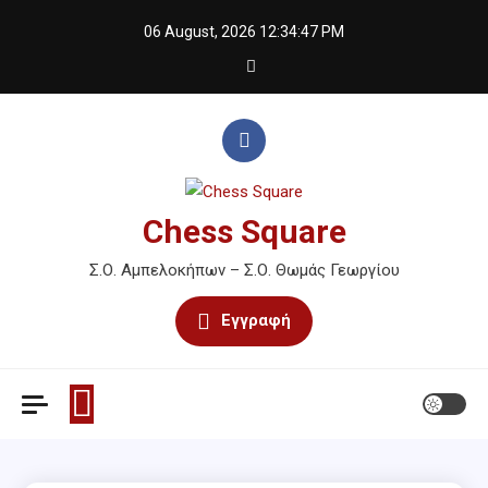
Skip
06 August, 2026
12:34:47 PM
to
content
Chess Square
Σ.Ο. Αμπελοκήπων – Σ.Ο. Θωμάς Γεωργίου
Εγγραφή