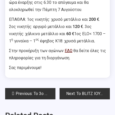
ώρα έναρξης στις 6.30 το απόγευμα και θα
ολοκληρωθεί την Πέμπτη 7 Αυγούστου.
ΕΠΑΘΛΑ: 1ος νικητής: χρυσό μετάλλιο και
200 €
.
2ος νικητής: αργυρό μετάλλιο και
120 €
. 3ος
νικητής: χάλκινο μετάλλιο και
60 €
1ος ΕLO< 1700 –
η
ος
1
γυναίκα – 1
έφηβος Κ18: χρυσά μετάλλια
.
Στην προκήρυξη των αγώνων
ΕΔΩ
θα δείτε όλες τις
πληροφορίες για τη διοργάνωση.
Σας περιμένουμε!
Post
Previous:
Το 3ο Καλοκαιρινό open Chess Square 2025 μετά τον 5ο γύρο
Next:
Το BLITZ ΙΟΥΛΙΟΥ CHESSSQUARE 2025-Αποτελέσματα
navigation