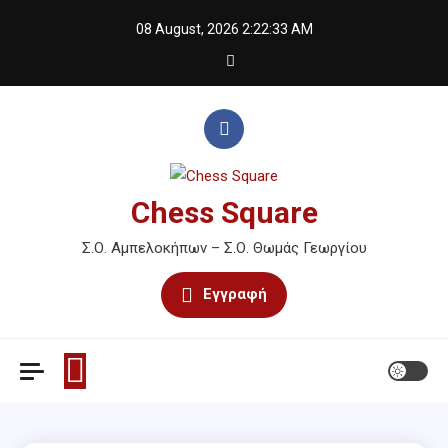
Skip
08 August, 2026
2:22:33 AM
to
content
Chess Square
Σ.Ο. Αμπελοκήπων – Σ.Ο. Θωμάς Γεωργίου
Εγγραφή