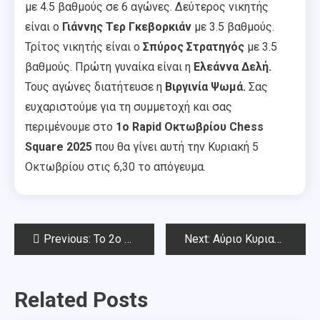
με 4.5 βαθμούς σε 6 αγώνες. Δεύτερος νικητής
είναι ο
Γιάννης Τερ Γκεβορκιάν
με 3.5 βαθμούς.
Τρίτος νικητής είναι ο
Σπύρος Στρατηγός
με 3.5
βαθμούς. Πρώτη γυναίκα είναι η
Ελεάννα Δελή.
Τους αγώνες διατήτευσε η
Βιργινία Ψωμά.
Σας
ευχαριστούμε για τη συμμετοχή και σας
περιμένουμε στο
1ο Rapid Οκτωβρίου Chess
Square 2025
που θα γίνει αυτή την Κυριακή 5
Οκτωβρίου στις 6,30 το απόγευμα.
Post
Previous:
To 2o RAPID ΣΕΠΤΕΜΒΡΙΟΥ 2025 CHESS SQUARE την Κυριακή 28-09-2025
Next:
Αύριο Κυριακή 4 Οκτωβρίου-Το 1ο Rapid Οκτωβρίου Chess Square 2025
navigation
Related Posts