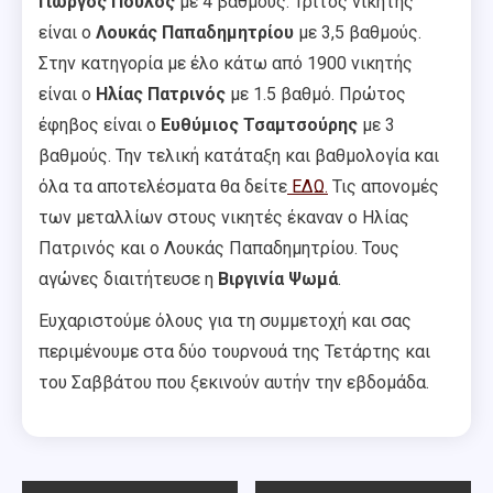
Γιώργος Πούλος
με 4 βαθμούς. Τρίτος νικητής
είναι ο
Λουκάς Παπαδημητρίου
με 3,5 βαθμούς.
Στην κατηγορία με έλο κάτω από 1900 νικητής
είναι ο
Ηλίας Πατρινός
με 1.5 βαθμό. Πρώτος
έφηβος είναι ο
Ευθύμιος Τσαμτσούρης
με 3
βαθμούς. Την τελική κατάταξη και βαθμολογία και
όλα τα αποτελέσματα θα δείτε
ΕΔΩ.
Τις απονομές
των μεταλλίων στους νικητές έκαναν ο Ηλίας
Πατρινός
και ο Λουκάς Παπαδημητρίου. Τους
αγώνες διαιτήτευσε η
Βιργινία Ψωμά
.
Ευχαριστούμε όλους για τη συμμετοχή και σας
περιμένουμε στα δύο τουρνουά της Τετάρτης και
του Σαββάτου που ξεκινούν αυτήν την εβδομάδα.