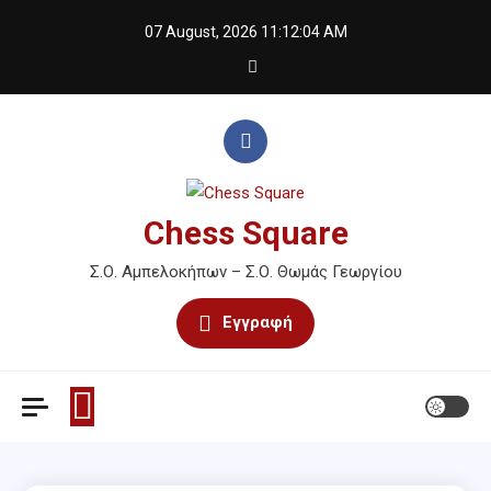
Skip
07 August, 2026
11:12:05 AM
to
content
Chess Square
Σ.Ο. Αμπελοκήπων – Σ.Ο. Θωμάς Γεωργίου
Εγγραφή