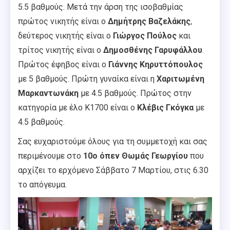
5.5 βαθμούς. Μετά την άρση της ισοβαθμίας
πρώτος νικητής είναι ο
Δημήτρης Βαζελάκης
,
δεύτερος νικητής είναι ο
Γιώργος Πούλος
και
τρίτος νικητής είναι ο
Δημοσθένης Γαρυφάλλου
.
Πρώτος έφηβος είναι ο
Γιάννης Κηρυττόπουλος
με 5 βαθμούς. Πρώτη γυναίκα είναι η
Χαριτωμένη
Μαρκαντωνάκη
με 4.5 βαθμούς. Πρώτος στην
κατηγορία με έλο Κ1700 είναι ο
Κλέβις Γκόγκα
με
4.5 βαθμούς.
Σας ευχαριστούμε όλους για τη συμμετοχή και σας
περιμένουμε στο
10ο όπεν Θωμάς Γεωργίου
που
αρχίζει το ερχόμενο Σάββατο 7 Μαρτίου, στις 6.30
το απόγευμα.