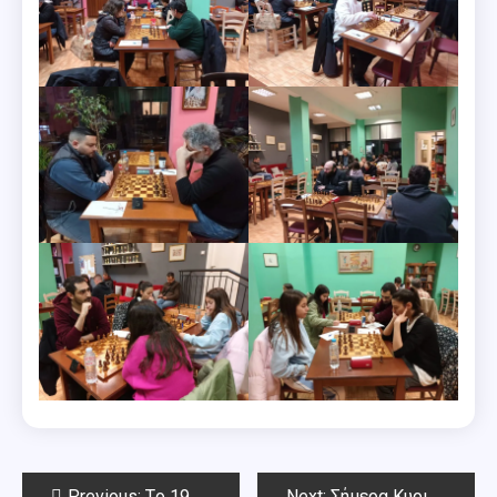
Post
Previous:
Tο 195ο open ΣΟΑ-Αποτελέσματα
Next:
Σήμερα Κυριακή 1 Μαρτίου το 1ο Blitz Μαρτίου Chess Square 2026