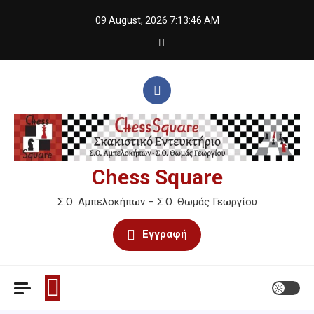
Skip
09 August, 2026
7:13:47 AM
to
content
Chess Square
Σ.Ο. Αμπελοκήπων – Σ.Ο. Θωμάς Γεωργίου
Εγγραφή