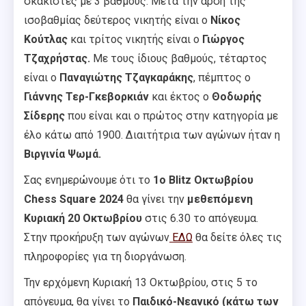
σκακιστές με 3 βαθμούς. Μετά την άρση της
ισοβαθμίας δεύτερος νικητής είναι ο
Νίκος
Κούτλας
και τρίτος νικητής είναι ο
Γιώργος
Τζαχρήστας.
Με τους ίδιους βαθμούς, τέταρτος
είναι ο
Παναγιώτης Τζαγκαράκης
, πέμπτος ο
Γιάννης Τερ-Γκεβορκιάν
και έκτος ο
Θοδωρής
Σίδερης
που είναι και ο πρώτος στην κατηγορία με
έλο κάτω από 1900. Διαιτήτρια των αγώνων ήταν η
Βιργινία Ψωμά.
Σας ενημερώνουμε ότι το
1ο Blitz Οκτωβρίου
Chess Square 2024
θα γίνει την
μεθεπόμενη
Κυριακή 20 Οκτωβρίου
στις 6.30 το απόγευμα.
Στην προκήρυξη των αγώνων
ΕΔΩ
θα δείτε όλες τις
πληροφορίες για τη διοργάνωση.
Την ερχόμενη Κυριακή 13 Οκτωβρίου, στις 5 το
απόγευμα, θα γίνει το
Παιδικό-Νεανικό (κάτω των