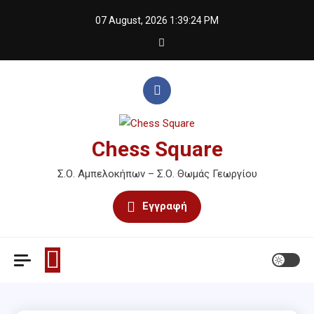
Skip
07 August, 2026
1:39:24 PM
to
content
Chess Square
Σ.Ο. Αμπελοκήπων – Σ.Ο. Θωμάς Γεωργίου
Εγγραφή