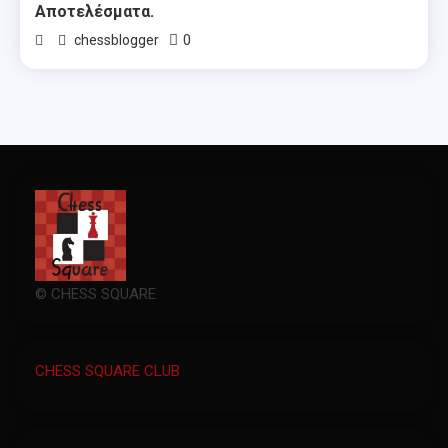
Αποτελέσματα.
0
chessblogger
© CHESS SQUARE
CHESS SQUARE CLUB