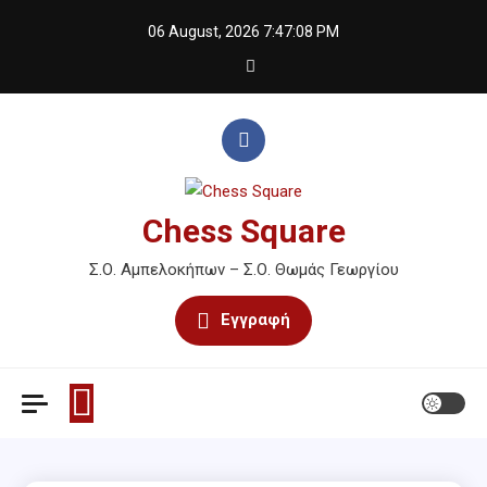
Skip
06 August, 2026
7:47:08 PM
to
content
Chess Square
Σ.Ο. Αμπελοκήπων – Σ.Ο. Θωμάς Γεωργίου
Εγγραφή