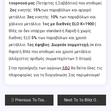
τουρνουά μας
(Τετάρτης ή Σαββάτου) που επιθυμεί.
2ος
νικητής:
15%
των παραβόλων και αργυρό
μετάλλιο.
3ος
νικητής:
10%
των παραβόλων και
χάλκινο μετάλλιο.
1ος
με διεθνές ELO Κ<1900
(
Βlitz, αν δεν υπάρχει standard ή Rapid) ή χωρίς
διεθνές ELO
5%
των παραβόλων και χρυσό
μετάλλιο.
1ος
έφηβος
:
Δωρεάν συμμετοχή
σε ένα
Rapid ή Blitz που επιθυμεί και χρυσό μετάλλιο
(ελάχιστος αριθμός συμμετεχόντων 3 άτομα).
Στην προκήρυξη των αγώνων
ΕΔΩ
θα δείτε όλες τις
πληροφορίες για τη διοργάνωση. Σας περιμένουμε!
Post
Previous:
Το Παιδικό-Νεανικό (κάτω των 18) Rapid Οκτωβρίου Chess Square 2024-Αποτελέσματα
Next:
To 1o Blitz Οκτωβρίου Chess Square 2024-Αποτελέσματα