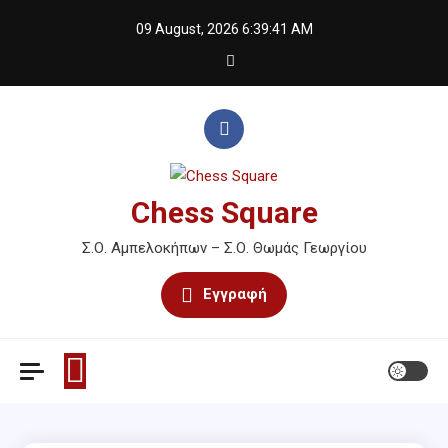
Skip
09 August, 2026
6:39:41 AM
to
content
Chess Square
Σ.Ο. Αμπελοκήπων – Σ.Ο. Θωμάς Γεωργίου
Εγγραφή