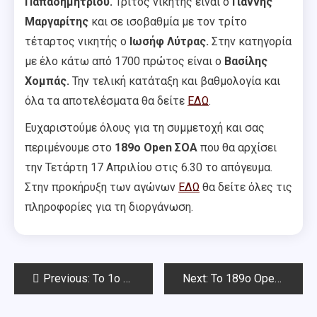
Παπαδημητρίου.
Τρίτος νικητής είναι ο
Γιάννης
Μαργαρίτης
και σε ισοβαθμία με τον τρίτο
τέταρτος νικητής ο
Ιωσήφ Λύτρας.
Στην κατηγορία
με έλο κάτω από 1700 πρώτος είναι ο
Βασίλης
Χομπάς.
Την τελική κατάταξη και βαθμολογία και
όλα τα αποτελέσματα θα δείτε
ΕΔΩ
.
Ευχαριστούμε όλους για τη συμμετοχή και σας
περιμένουμε στο
189ο Open ΣΟΑ
που θα αρχίσει
την Τετάρτη 17 Απριλίου στις 6.30 το απόγευμα.
Στην προκήρυξη των αγώνων
ΕΔΩ
θα δείτε όλες τις
πληροφορίες για τη διοργάνωση.
Post
Previous:
To 1o Blitz Απριλίου Chess Square 2024
Next:
Το 189ο Open ΣΟΑ αρχίζει την Τετάρτη 17 Απριλίου
navigation