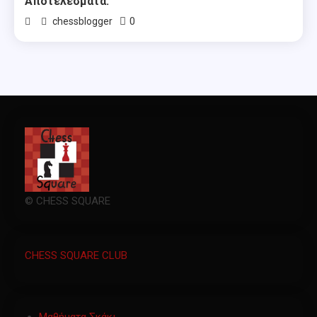
Αποτελέσματα.
0
chessblogger
© CHESS SQUARE
CHESS SQUARE CLUB
Μαθήματα Σκάκι