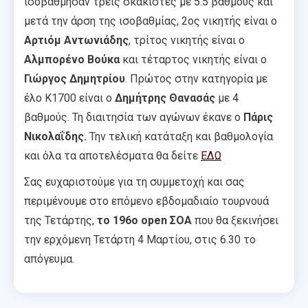
ισοβάθμησαν τρεις σκακιστές με 5.5 βαθμούς και
μετά την άρση της ισοβαθμίας, 2ος νικητής είναι ο
Αρτιόμ Αντωνιάδης
, τρίτος νικητής είναι ο
Αλμπορένο Βούκα
και τέταρτος νικητής είναι ο
Γιώργος Δημητρίου
. Πρώτος στην κατηγορία με
έλο Κ1700 είναι ο
Δημήτρης Θανασάς
με 4
βαθμούς. Τη διαιτησία των αγώνων έκανε ο
Πάρις
Νικολαΐδης.
Την τελική κατάταξη και βαθμολογία
και όλα τα αποτελέσματα θα δείτε
ΕΔΩ
Σας ευχαριστούμε για τη συμμετοχή και σας
περιμένουμε στο επόμενο εβδομαδιαίο τουρνουά
της Τετάρτης,
το 196ο open ΣΟΑ
που θα ξεκινήσει
την ερχόμενη Τετάρτη 4 Μαρτίου, στις 6.30 το
απόγευμα.