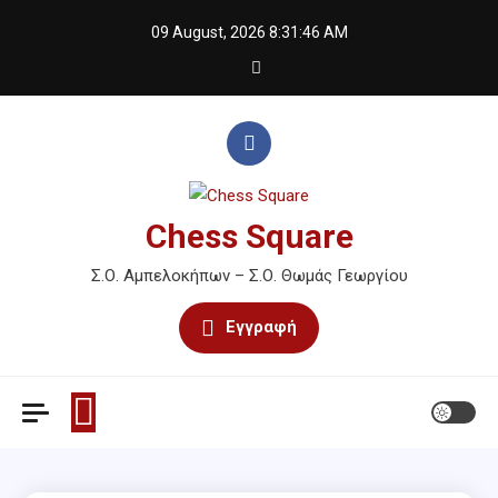
Skip
09 August, 2026
8:31:46 AM
to
content
Chess Square
Σ.Ο. Αμπελοκήπων – Σ.Ο. Θωμάς Γεωργίου
Εγγραφή