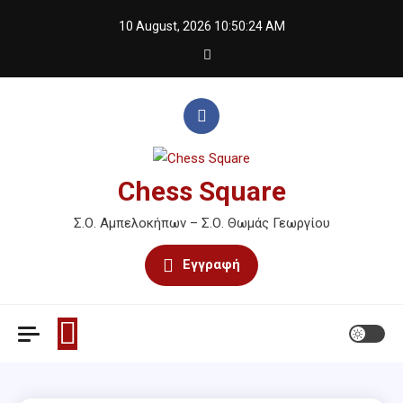
Skip
10 August, 2026
10:50:24 AM
to
content
Chess Square
Σ.Ο. Αμπελοκήπων – Σ.Ο. Θωμάς Γεωργίου
Εγγραφή