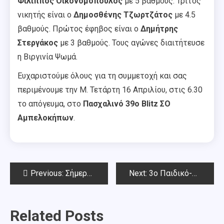
Φίλιππος Οικονομόπουλος
με 5 βαθμούς. Τρίτος
νικητής είναι ο
Δημοσθένης Τζωρτζάτος
με 4.5
βαθμούς. Πρώτος έφηβος είναι ο
Δημήτρης
Στεργάκος
με 3 βαθμούς. Τους αγώνες διαιτήτευσε
η Βιργινία Ψωμά.
Ευχαριστούμε όλους για τη συμμετοχή και σας
περιμένουμε την Μ. Τετάρτη 16 Απριλίου, στις 6.30
το απόγευμα, στο
Πασχαλινό 39o Blitz ΣΟ
Αμπελοκήπων
.
Post
Previous:
Σήμερα Κυριακή 13 Απριλίου το Πασχαλινό Rapid Chess Square 2025
Next:
3ο Παιδικό-Νεανικό Κ18 Πασχαλινό Rapid Chess Square 2025
navigation
Related Posts