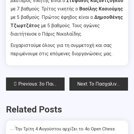
Δεύτερος νικητής είναι ο
Στέφανος Καζαντζόγλου
με 7 βαθμούς. Τρίτος νικητής ο
Βασίλης Κασιούμης
με 5 βαθμούς. Πρώτος έφηβος είναι ο
Δημσοθένης
Τζωρτζάτος
με 5 βαθμούς. Τους αγώνες
διαιτήτευσε ο Πάρις Νικολαΐδης.
Ευχαριστούμε όλους για τη συμμετοχή και σας
περιμένουμε στις επόμενες διοργανώσεις μας.
Post
Previous:
3ο Παιδικό-Νεανικό Κ18 Πασχαλινό Rapid Chess Square 2025-Αποτελέσματα
Next:
Το Πασχαλινό Open Chess Square 2025 αρχίζει την Τρίτη του Πάσχα.
navigation
Related Posts