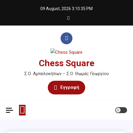
Skip
09 August, 2026
3:10:35 PM
to
content
Chess Square
Σ.Ο. Αμπελοκήπων – Σ.Ο. Θωμάς Γεωργίου
Εγγραφή