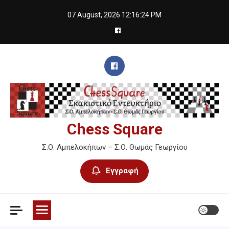
Skip
07 August, 2026
12:16:25 PM
to
content
Chess Square
Σ.Ο. Αμπελοκήπων – Σ.Ο. Θωμάς Γεωργίου
Εγγραφή