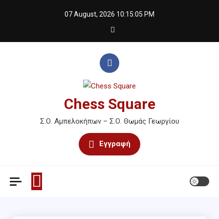
Skip
07 August, 2026
10:15:05 PM
to
content
Chess Square
Σ.Ο. Αμπελοκήπων – Σ.Ο. Θωμάς Γεωργίου
Εγγραφή