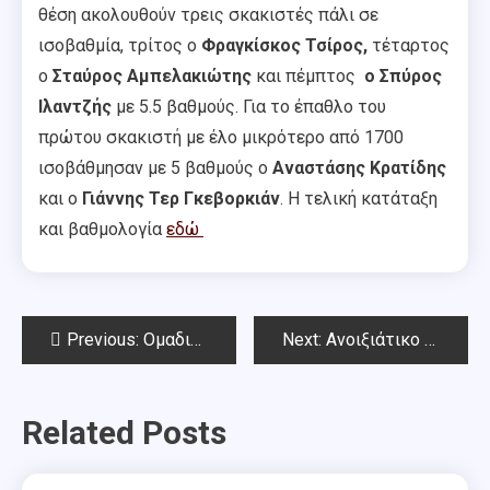
θέση ακολουθούν τρεις σκακιστές πάλι σε
ισοβαθμία, τρίτος ο
Φραγκίσκος Τσίρος,
τέταρτος
ο
Σταύρος Αμπελακιώτης
και πέμπτος
ο Σπύρος
Ιλαντζής
με 5.5 βαθμούς. Για το έπαθλο του
πρώτου σκακιστή με έλο μικρότερο από 1700
ισοβάθμησαν με 5 βαθμούς ο
Αναστάσης Κρατίδης
και ο
Γιάννης Τερ Γκεβορκιάν
. Η τελική κατάταξη
και βαθμολογία
εδώ
Post
Previous:
Ομαδικοί Αγώνες Αττικής 29.4.2018
Next:
Ανοιξιάτικο Όπεν Chess Square 2018
navigation
Related Posts