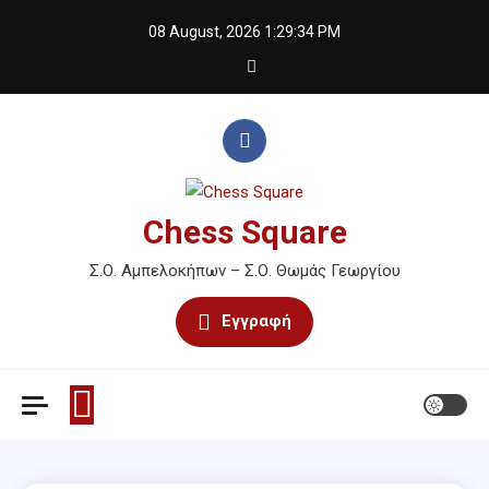
Skip
08 August, 2026
1:29:34 PM
to
content
Chess Square
Σ.Ο. Αμπελοκήπων – Σ.Ο. Θωμάς Γεωργίου
Εγγραφή