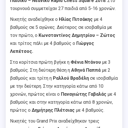
Παιδικό – Νεανικό Rapid Chess Square 2018
. Στο
τουρνουά συμμετείχαν 27 παιδιά από 5-16 χρονών.
Νικητής αναδείχθηκε ο
Ηλίας Πιτσάκης
με 4
βαθμούς σε 5 αγώνες. Δεύτερος σε ισοβαθμία με
τον πρώτο, ο
Κωνσταντίνος Δημητρίου
– Ζώτος
και τρίτος πάλι με 4 βαθμούς ο
Γιώργος
Λεπέτσος.
Στα κορίτσια πρώτη βγήκε η
Φένια Ντάνου
με 3
βαθμούς. Στη δεύτερη θέση η
Αθηνά Παππά
με 2
βαθμούς και τρίτη η
Ραλλού Βραδέλη
σε ισοβαθμία
με την δεύτερη. Στην κατηγορία κάτω από 10
χρονών, πρώτος είναι ο
Παναγιώτης Γαβαλάς
με 4
βαθμούς και στην κατηγορία κάτω από 8 χρονών,
πρώτος ο
Δημήτρης Πλέτσιας
με 4 βαθμούς.
Νικητές του Grand Prix αναδείχθηκαν τρεις