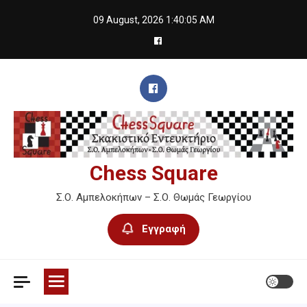
Skip
09 August, 2026
1:40:06 AM
to
content
Chess Square
Σ.Ο. Αμπελοκήπων – Σ.Ο. Θωμάς Γεωργίου
Εγγραφή