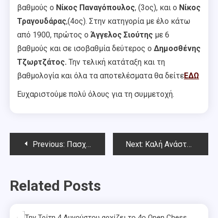
βαθμούς ο
Νίκος Παναγόπουλος
, (3ος), και ο
Νίκος
Τραγουδάρας
,(4ος). Στην κατηγορία με έλο κάτω
από 1900, πρώτος ο
Άγγελος Σιούτης
με 6
βαθμούς και σε ισοβαθμία δεύτερος ο
Δημοσθένης
Τζωρτζάτος.
Την τελική κατάταξη και τη
βαθμολογία και όλα τα αποτελέσματα θα δείτε
ΕΔΩ
Ευχαριστούμε πολύ όλους για τη συμμετοχή.
Post
Previous:
Πασχαλινό Παιδικό – Νεανικό Ράπιντ 2022
Next:
Καλή Ανάσταση και Καλό Πάσχα!
navigation
Related Posts