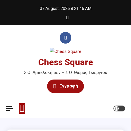
Skip
07 August, 2026
8:21:46 AM
to
content
Chess Square
Σ.Ο. Αμπελοκήπων – Σ.Ο. Θωμάς Γεωργίου
Εγγραφή