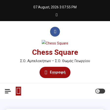
Skip
07 August, 2026
3:07:56 PM
to
content
Chess Square
Σ.Ο. Αμπελοκήπων – Σ.Ο. Θωμάς Γεωργίου
Εγγραφή