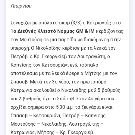
Γεωργίου.
Συνεχίζει με απόλυτο σκορ (3/3) ο Κοτρωνιάς στο
1ο
Διεθνές Κλειστό Νόρμας GM & IM
κερδίζοντας
τον Μουτούση σε μια παρτίδα με διακύμανση στην
υπεροχή. Ο Νικολαϊδης κέρδισε με τα λευκά τον
Πετρόβ, ο Κρ. Γκεοργκίεβ τον Λουτραγώτη, ο
Καπνίσης τον Κετσουριάνι ενώ ισόπαλο
αποτέλεσμα με τα λευκά έφερε ο Μήτσης με τον
Σπάσοβ. Μετά τον 3ο γύρο, τον πρωτοπόρο
Κοτρωνιά ακολουθεί ο Νικολαϊδης με 2.5 βαθμούς
και 2 βαθμούς έχει ο Σπάσοβ. Στον 4ο γύρο που
αρχίζει σήμερα στις 5.30 μ.μ. τα ζευγάρια είναι:
Σπάσοβ – Κετσουριάνι, Πετρόβ – Καπνίσης,
Μουτούσης – Νικολαϊδης, Λουτραγώτης –
Κοτρωνιάς, Μήτσης – Κρ. Γκεοργκίεβ.