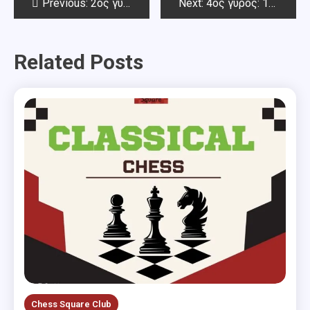
Post
Previous:
2ος γύρος: 1ο Διεθνές Κλειστό Νόρμας GM & IM και 1ο Διεθνές Όπεν ΣΟ Θωμάς Γεωργίου 2017
Next:
4ος γύρος: 1ο Διεθνές Κλειστό Νόρμας GM & IM και 1ο Διεθνές Όπεν ΣΟ Θωμάς Γεωργίου 2017
navigation
Related Posts
Chess Square Club