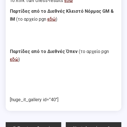
Το λινκ των chess-results
εδώ
Παρτίδες από το Διεθνές Κλειστό Νόρμας GM &
IM
(το αρχείο pgn
εδώ
)
Παρτίδες από το Διεθνές Όπεν
(το αρχείο pgn
εδώ
)
[huge_it_gallery id=”40″]