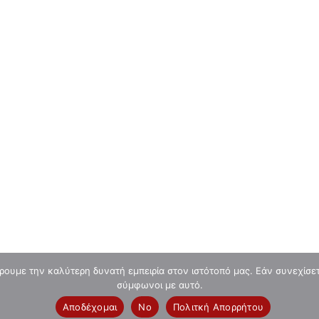
Την Κυριακή 2 Αυγούστου το 1ο Blitz
Αυγούστου Chess Square 2026
0
chessblogger
SQUARE CLUB
Μαθήματα Σκάκι
Επικοινωνία
ρουμε την καλύτερη δυνατή εμπειρία στον ιστότοπό μας. Εάν συνεχίσετε
σύμφωνοι με αυτό.
Αποδέχομαι
No
Πολιτκή Απορρήτου