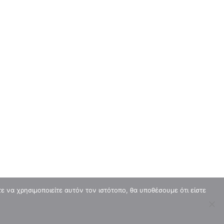
Το 2ο Rapid Ιουλίου Chess Square 2026-
Αποτελέσματα.
0
chessblogger
Όροι Χρήσης
Πολιτική Απορρήτου
G.D.P.R. - Cookies
 να χρησιμοποιείτε αυτόν τον ιστότοπο, θα υποθέσουμε ότι είστε