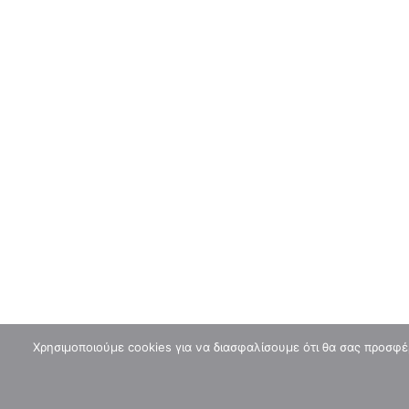
Την Τρίτη 4 Αυγούστου αρχίζει το 4ο Open
Chess Square 2026
0
chessblogger
CHESS 
© CHESS SQUARE
Χρησιμοποιούμε cookies για να διασφαλίσουμε ότι θα σας προσφέ
©
inspired by
lynx