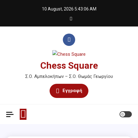
Skip
10 August, 2026
5:43:06 AM
to
content
Chess Square
Σ.Ο. Αμπελοκήπων – Σ.Ο. Θωμάς Γεωργίου
Εγγραφή