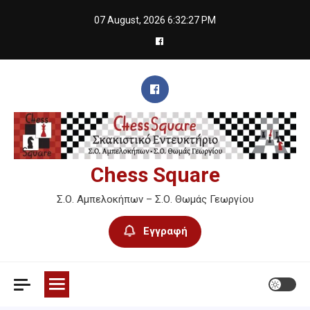
Skip
07 August, 2026
6:32:28 PM
to
content
Chess Square
Σ.Ο. Αμπελοκήπων – Σ.Ο. Θωμάς Γεωργίου
Εγγραφή