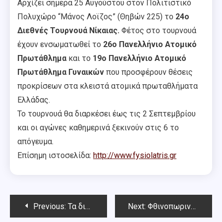
Αρχίζει σήμερα 25 Αυγούστου στον Πολιτιστικό
Πολυχώρο “Μάνος Λοϊζος” (Θηβών 225) το
24ο
Διεθνές Τουρνουά Νίκαιας.
Φέτος στο τουρνουά
έχουν ενσωματωθεί το
26ο Πανελλήνιο Ατομικό
Πρωτάθλημα
και το
19ο Πανελλήνιο Ατομικό
Πρωτάθλημα Γυναικών
που προσφέρουν θέσεις
προκρίσεων στα κλειστά ατομικά πρωταθλήματα
Ελλάδας.
Το τουρνουά θα διαρκέσει έως τις 2 Σεπτεμβρίου
και οι αγώνες καθημερινά ξεκινούν στις 6 το
απόγευμα.
Επίσημη ιστοσελίδα:
http://www.fysiolatris.gr
Post
Previous:
Τα διεθνή τουρνουά στην Ικαρία και τα Ανώγεια
Next:
Φθινοπωρινό Όπεν Chess Square & 160ό Όπεν Αμπελοκήπων