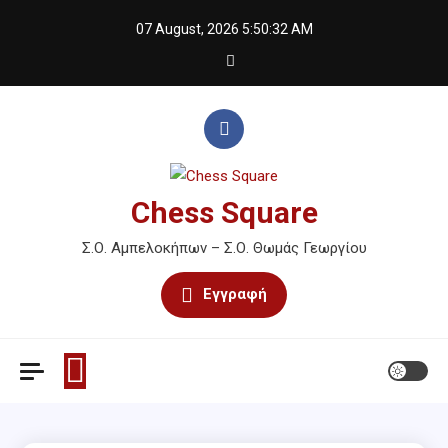
Skip
07 August, 2026
5:50:32 AM
to
content
Chess Square
Σ.Ο. Αμπελοκήπων – Σ.Ο. Θωμάς Γεωργίου
Εγγραφή