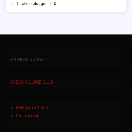
0
chessblogger
© CHESS SQUARE
CHESS SQUARE CLUB
Μαθήματα Σκάκι
Επικοινωνία