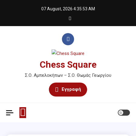
Skip
07 August, 2026
4:35:53 AM
to
content
Chess Square
Σ.Ο. Αμπελοκήπων – Σ.Ο. Θωμάς Γεωργίου
Εγγραφή