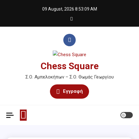
Skip
09 August, 2026
8:53:09 AM
to
content
Chess Square
Σ.Ο. Αμπελοκήπων – Σ.Ο. Θωμάς Γεωργίου
Εγγραφή