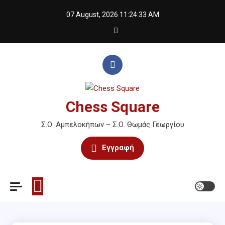
Skip
07 August, 2026
11:24:33 AM
to
content
Chess Square
Σ.Ο. Αμπελοκήπων – Σ.Ο. Θωμάς Γεωργίου
Εγγραφή