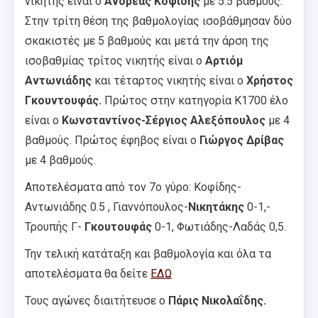
νικητής είναι ο
Ανδρέας Κοφίδης
με 5.5 βαθμούς.
Στην τρίτη θέση της βαθμολογίας ισοβάθμησαν δύο
σκακιστές με 5 βαθμούς και μετά την άρση της
ισοβαθμίας τρίτος νικητής είναι ο
Αρτιόμ
Αντωνιάδης
και τέταρτος νικητής είναι ο
Χρήστος
Γκουντουφάς.
Πρώτος στην κατηγορία Κ1700 έλο
είναι ο
Κωνσταντίνος-Σέργιος Αλεξόπουλος
με 4
βαθμούς. Πρώτος έφηβος είναι ο
Γιώργος Δρίβας
με 4 βαθμούς.
Αποτελέσματα από τον 7ο γύρο: Κοφίδης-
Αντωνιάδης 0.5 , Γιαννόπουλος-
Νικητάκης
0-1,-
Τρουπής Γ-
Γκουτουφάς
0-1, Φωτιάδης-Λαδάς 0,5.
Την τελική κατάταξη και βαθμολογία και όλα τα
αποτελέσματα θα δείτε
ΕΔΩ
Τους αγώνες διαιτήτευσε ο
Πάρις Νικολαΐδης.