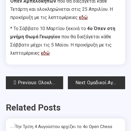
Όπεν Αμπελοκήπων
που θα διεξάγεται κάθε
Τετάρτη και ολοκληρώνεται στις 25 Απριλίου. Η
προκήρυξη με τις λεπτομέρειες
εδώ
* Το Σάββατο 10 Μαρτίου ξεκινά το
4ο Όπεν στη
μνήμη Θωμά Γεωργίου
που θα διεξάγεται κάθε
Σάββατο μέχρι τις 5 Μαϊου. Η προκήρυξη με τις
λεπτομέρειες
εδώ
Post
Previous:
Ολοκληρώθηκε το 167ο Όπεν Αμπελοκήπων
Next:
Ομαδικοί Αγώνες Αττικής 25.2.2017
navigation
Related Posts