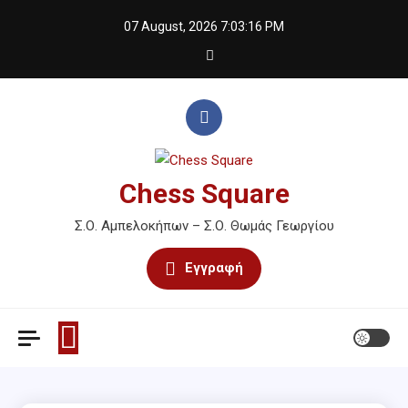
Skip
07 August, 2026
7:03:16 PM
to
content
Chess Square
Σ.Ο. Αμπελοκήπων – Σ.Ο. Θωμάς Γεωργίου
Εγγραφή