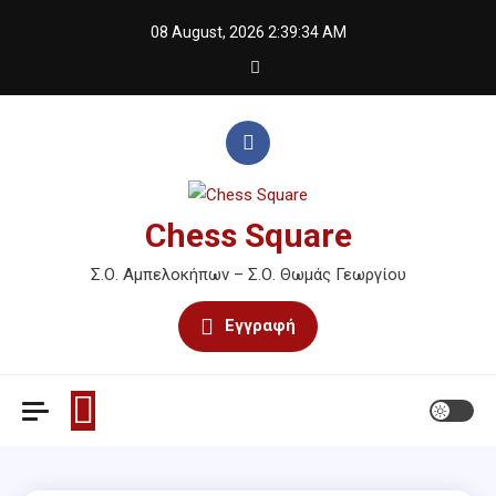
Skip
08 August, 2026
2:39:34 AM
to
content
Chess Square
Σ.Ο. Αμπελοκήπων – Σ.Ο. Θωμάς Γεωργίου
Εγγραφή