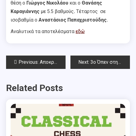
θέση ο
Γιώργος Νικολάου
και ο
Θανάσης
Καραγιάννης
με 5.5 βαθμούς
.
Τέταρτος
σε
ισοβαθμία
ο
Αναστάσιος Παπαχριστούδης.
Αναλυτικά τα αποτελέσματα
εδώ
Post
Previous:
Αποκριά με σκάκι
Next:
3ο Όπεν στη μνήμη Θωμά Γεωργίου
navigation
Related Posts