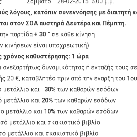
 28-02-2015 6.00 μ.μ.
ούς λόγους, κατόπιν συνεννόησης με διαιτητή κ
Α αυστηρά Δευτέρα και Πέμπτη.
 την παρτίδα
+ 30 ”
σε κάθε κίνηση
ν είναι υποχρεωτική)
ς καθυστέρησης: 1 ώρα
ι ανεξαρτήτως δυναμικότητας ή ένταξής τους σε
αταβλητέο πριν από την έναρξη του 1ου 
μετάλλιο και
30%
των καθαρών εσόδων
άλλιο και
20%
των καθαρών εσόδων
άλλιο και 1
0%
των καθαρών εσόδων
λιο και σκακιστικό βιβλίο
λιο και σκακιστικό βιβλίο