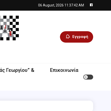
06 August, 2026
11:37:43 AM
Εγγραφή
άς Γεωργίου” &
Επικοινωνία