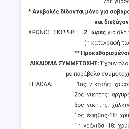
7ος γύρος: Σάββατο
* Αναβολές δίδονται μόνο για σοβαρ
και διεξάγονται στον ΣΟ
ΧΡΟΝΟΣ ΣΚΕΨΗΣ:
2 ώρες
για όλη
(η καταγραφή των κινήσεω
** Προκαθορισμένος χρόνο
ΔΙΚΑΙΩΜΑ ΣΥΜΜΕΤΟΧΗΣ:
Έχουν όλο
με παράβολο συμμετοχής 20 €, κ
ΕΠΑΘΛΑ: 1ος νικητής: χρυσό 
2ος νικητής: αργυρό μετ
3ος νικητής: χάλκινο μετ
1ος έφηβος-18: χρυσό μετάλ
1η νεάνιδα -18: χρυσό μετάλ