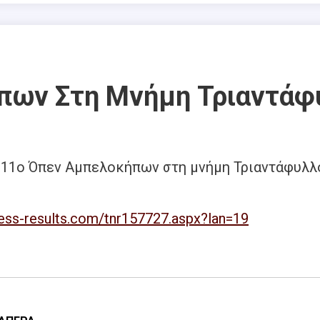
πων Στη Μνήμη Τριαντάφ
ο 11ο Όπεν Αμπελοκήπων στη μνήμη Τριαντάφυλλ
ess-results.com/tnr157727.aspx?lan=19