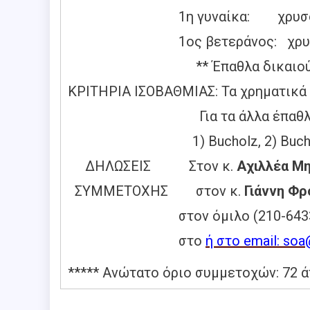
1η γυναίκα: χρυσό με
1ος βετεράνος: χρυσό 
** Έπαθλα δικαιούνται μό
ΚΡΙΤΗΡΙΑ ΙΣΟΒΑΘΜΙΑΣ: Τα χρηματικά 
Για τα άλλα έπαθλα υπάρχο
1) Bucholz, 2) Bucholz (med
ΔΗΛΩΣΕΙΣ Στον κ.
Αχιλλέα Μ
ΣΥΜΜΕΤΟΧΗΣ στον κ.
Γιάννη Φρ
στον όμιλο (210-6433584),
στο
ή στο email: soa
***** Ανώτατο όριο συμμετοχών: 72 ά