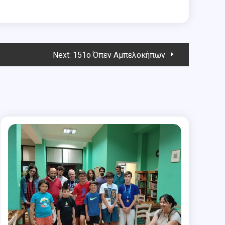
Next:
151o Όπεν Αμπελοκήπων