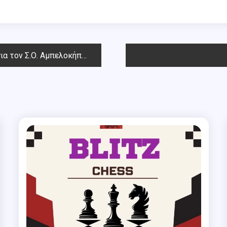
α τον Σ.Ο. Αμπελοκήπων