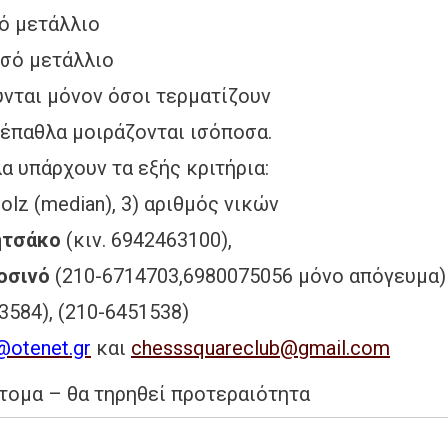
τάλλιο
μετάλλιο
νον όσοι τερματίζουν
έπαθλα μοιράζονται ισόποσα.
υν τα εξής κριτήρια:
ian), 3) αριθμός νικών
ητσάκο
(κιν. 6942463100),
οσινό
(210-6714703,6980075056 μόνο απόγευμα)
 (210-6451538)
@otenet.gr
και
chesssquareclub
@
gmail
.
com
τομα – θα τηρηθεί προτεραιότητα