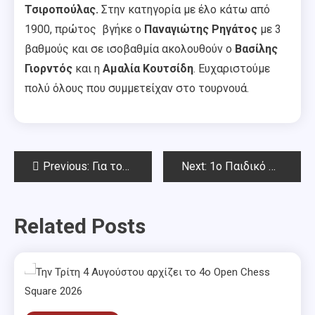
Τσιροπούλας
.
Στην κατηγορία με έλο κάτω από
1900, πρώτος βγήκε ο
Παναγιώτης Ρηγάτος
με 3
βαθμούς και σε ισοβαθμία ακολουθούν ο
Βασίλης
Γιορντός
και η
Αμαλία Κουτσίδη
. Ευχαριστούμε
πολύ όλους που συμμετείχαν στο τουρνουά.
Post
Previous:
Για τον Αχιλλέα Μητσάκο
Next:
1o Παιδικό – Nεανικό Rapid Chess Square 2018 – 1o μέρος του Grand Prix
navigation
Related Posts