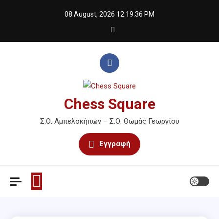
Skip
08 August, 2026
12:19:36 PM
to
content
Chess Square
Σ.Ο. Αμπελοκήπων – Σ.Ο. Θωμάς Γεωργίου
Εγγραφή