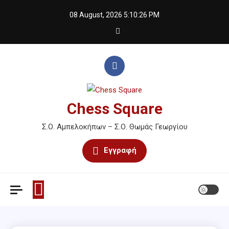
Skip
08 August, 2026
5:10:26 PM
to
content
Chess Square
Σ.Ο. Αμπελοκήπων – Σ.Ο. Θωμάς Γεωργίου
Εγγραφή