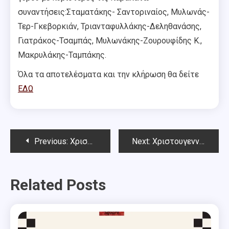
συναντήσεις:Σταματάκης- Σαντοριναίος, Μυλωνάς-
Τερ-Γκεβορκιάν, Τριανταφυλλάκης-Δεληθανάσης,
Γιατράκος-Τσαμπάς, Μυλωνάκης-Ζουρουφίδης Κ.,
Μακρυλάκης-Ταμπάκης.
Όλα τα αποτελέσματα και την κλήρωση θα δείτε
ΕΔΩ
Post
Previous:
Χριστουγεννιάτικο Open Chess Square – Αχιλλέας Μητσάκος 2023 (3ος-4ος γύρος)
Next:
Χριστουγεννιάτικο Open Chess Square – Αχιλλέας Μητσάκος 2023 (7ος γύρος-Απονομές)
navigation
Related Posts