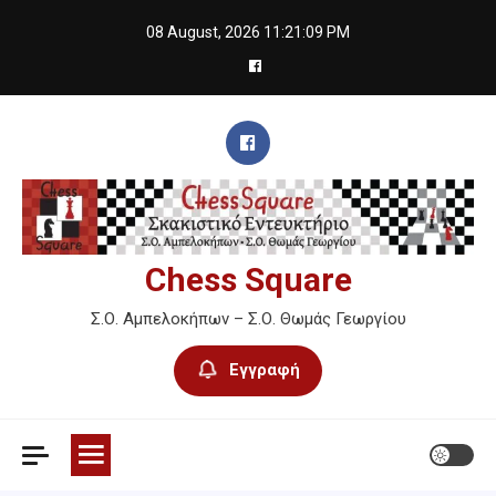
Skip
08 August, 2026
11:21:10 PM
to
content
Chess Square
Σ.Ο. Αμπελοκήπων – Σ.Ο. Θωμάς Γεωργίου
Εγγραφή