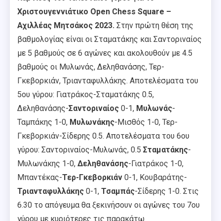
Χριστουγεννιάτικο Open Chess Square –
Αχιλλέας Μητσάκος 2023.
Στην πρώτη θέση της
βαθμολογίας είναι οι Σταματάκης και Σαντοριναίος
με 5 βαθμούς σε 6 αγώνες και ακολουθούν με 4.5
βαθμούς οι Μυλωνάς, Δεληθανάσης, Τερ-
Γκεβορκιάν, Τριανταφυλλάκης. Αποτελέσματα του
5ου γύρου: Γιατράκος-Σταματάκης 0.5,
Δεληθανάσης-
Σαντοριναίος
0-1,
Μυλωνάς
-
Ταμπάκης 1-0,
Μυλωνάκης
-Μισθός 1-0, Τερ-
Γκεβορκιάν-Σίδερης 0.5. Αποτελέσματα του 6ου
γύρου: Σαντοριναίος-Μυλωνάς, 0.5
Σταματάκης
-
Μυλωνάκης 1-0,
Δεληθανάσης
-Γιατράκος 1-0,
Μπαντέκας-
Τερ-Γκεβορκιάν
0-1, Κουβαράτης-
Τριανταφυλλάκης
0-1,
Τσαμπάς
-Σίδερης 1-0. Στις
6.30 το απόγευμα θα ξεκινήσουν οι αγώνες του 7ου
γύρου με κυριότερες τις παρακάτω