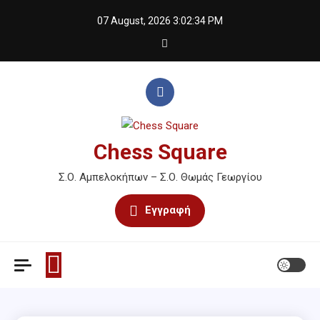
Skip
07 August, 2026
3:02:34 PM
to
content
Chess Square
Σ.Ο. Αμπελοκήπων – Σ.Ο. Θωμάς Γεωργίου
Εγγραφή