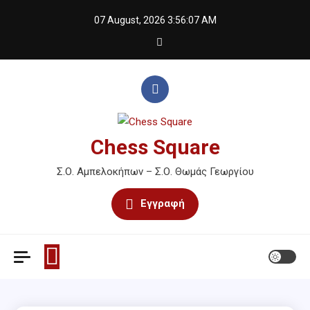
Skip
07 August, 2026
3:56:07 AM
to
content
Chess Square
Σ.Ο. Αμπελοκήπων – Σ.Ο. Θωμάς Γεωργίου
Εγγραφή