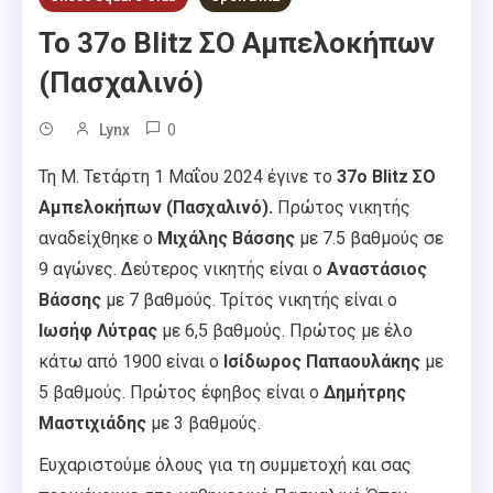
Το 37ο Blitz ΣΟ Αμπελοκήπων
(Πασχαλινό)
0
Lynx
Τη Μ. Τετάρτη 1 Μα
ΐ
ου 2024 έγινε το
37o Blitz ΣΟ
Αμπελοκήπων (Πασχαλινό).
Πρώτος νικητής
αναδείχθηκε ο
Μιχάλης Βάσσης
με 7.5 βαθμούς σε
9 αγώνες. Δεύτερος νικητής είναι ο
Αναστάσιος
Βάσσης
με 7 βαθμούς. Τρίτος νικητής είναι ο
Ιωσήφ Λύτρας
με 6,5 βαθμούς. Πρώτος με έλο
κάτω από 1900 είναι ο
Ισίδωρος Παπαουλάκης
με
5 βαθμούς. Πρώτος έφηβος είναι ο
Δημήτρης
Μαστιχιάδης
με 3 βαθμούς.
Ευχαριστούμε όλους για τη συμμετοχή και σας