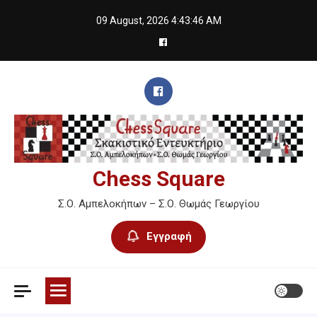
Skip
09 August, 2026
4:43:47 AM
to
content
Chess Square
Σ.Ο. Αμπελοκήπων – Σ.Ο. Θωμάς Γεωργίου
Εγγραφή