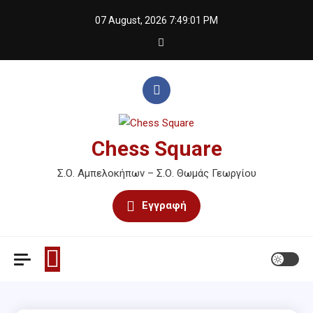
Skip
07 August, 2026
7:49:01 PM
to
content
Chess Square
Σ.Ο. Αμπελοκήπων – Σ.Ο. Θωμάς Γεωργίου
Εγγραφή