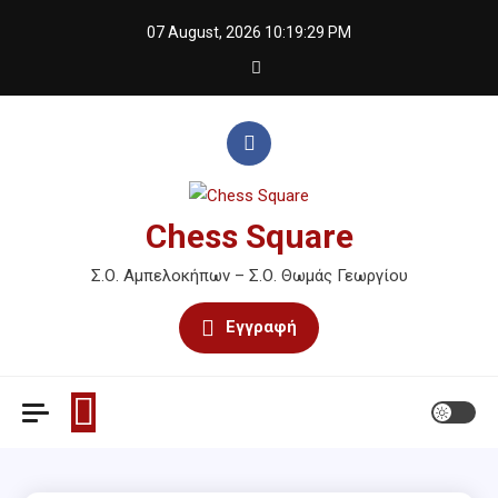
Skip
07 August, 2026
10:19:29 PM
to
content
Chess Square
Σ.Ο. Αμπελοκήπων – Σ.Ο. Θωμάς Γεωργίου
Εγγραφή