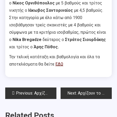
ο
Νίκος Ορνιθόπουλος
με 5 βαθμούς και τρίτος
νικητής ο
Ιάκωβος Σαντοριναίος
με 4,5 βαθμούς.
Στην κατηγορία με έλο κάτω από 1900
ισοβάθμησαν τρείς σκακιστές με 4 βαθμούς και
σύμφωνα με τα κριτήρια ισοβαθμίας, πρώτος είναι
ο
Nika Bregadze
δεύτερος ο
Στράτος Σιουρδάκης
και τρίτος ο
Άρης Πόθος.
Την τελική κατάταξη και βαθμολογία και όλα τα
αποτελέσματα θα δείτε
ΕΔΩ
Post
Previous:
Αρχίζει αύριο Δευτέρα 31 Ιουλίου το 4ο Καλοκαιρινό Open Chess Square 2023
Next:
Αρχίζουν τo 186o Open ΣΟΑ & το Φθινοπωρινό Open Chess Square 2023 – Έναρξη μαθημάτων στις 21 Σεπτεμβρίου
navigation
Related Posts