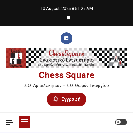
Skip
10 August, 2026
8:51:28 AM
to
content
Chess Square
Σ.Ο. Αμπελοκήπων – Σ.Ο. Θωμάς Γεωργίου
Εγγραφή