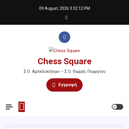
Skip
09 August, 2026
3:32:12 PM
to
content
Chess Square
Σ.Ο. Αμπελοκήπων – Σ.Ο. Θωμάς Γεωργίου
Εγγραφή