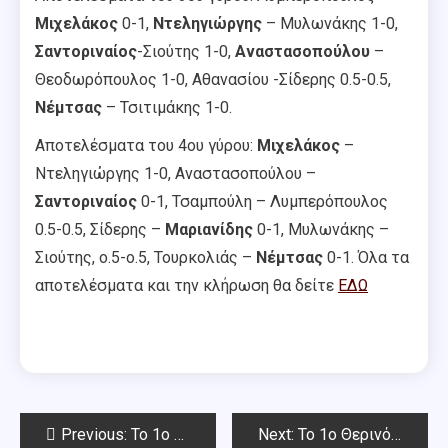
Μιχελάκος
0-1,
Ντεληγιώργης
– Μυλωνάκης 1-0,
Σαντοριναίος
-Σιούτης 1-0,
Αναστασοπούλου
–
Θεοδωρόπουλος 1-0, Αθανασίου -Σίδερης 0.5-0.5,
Νέμτσας
– Τσιτιμάκης 1-0.
Αποτελέσματα του 4ου γύρου:
Μιχελάκος
–
Ντεληγιώργης 1-0, Αναστασοπούλου –
Σαντοριναίος
0-1, Τσαμπούλη – Λυμπερόπουλος
0.5-0.5, Σίδερης –
Μαριανίδης
0-1, Μυλωνάκης –
Σιούτης, ο.5-ο.5, Τουρκολιάς –
Νέμτσας
0-1. Όλα τα
αποτελέσματα και την κλήρωση θα δείτε
ΕΔΩ
Post
Previous:
To 1o Θερινό Open Chess Square 2022 (1ος-2ος γύρος)
Next:
Το 1ο Θερινό Open Chess Square 2022 (5ος-6ος γύρος)