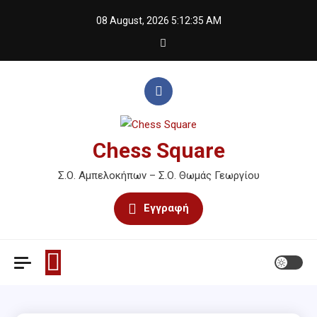
Skip
08 August, 2026
5:12:36 AM
to
content
Chess Square
Σ.Ο. Αμπελοκήπων – Σ.Ο. Θωμάς Γεωργίου
Εγγραφή