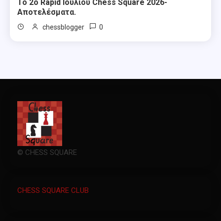
Το 2ο Rapid Ιουλίου Chess Square 2026-
Αποτελέσματα.
0
chessblogger
© CHESS SQUARE
CHESS SQUARE CLUB