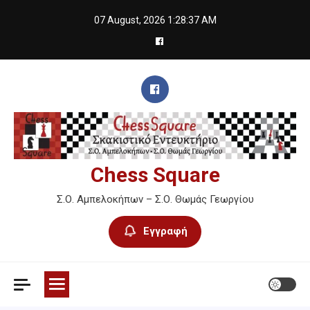
Skip
07 August, 2026
1:28:38 AM
to
content
Chess Square
Σ.Ο. Αμπελοκήπων – Σ.Ο. Θωμάς Γεωργίου
Εγγραφή