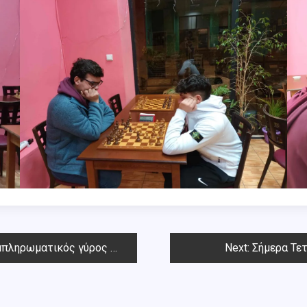
 το 20ό Open Τριαντάφυλλος Σιαπέρας
Next:
Σήμερα Τετ