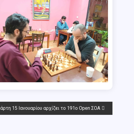
άρτη 15 Ιανουαρίου αρχίζει το 191ο Open ΣΟΑ