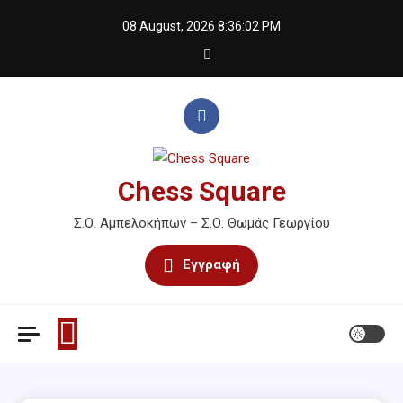
Skip
08 August, 2026
8:36:03 PM
to
content
Chess Square
Σ.Ο. Αμπελοκήπων – Σ.Ο. Θωμάς Γεωργίου
Εγγραφή