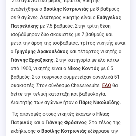
Στο αγωνιστικό μέρος, πρώτος νικητής
αναδείχθηκε ο
Βασίλης Κοτρωνιάς
με
8
βαθμούς
σε 9 αγώνες. Δεύτερος νικητής είναι ο
Ευάγγελος
Πατρελάκης
με 7.5 βαθμούς. Στην τρίτη θέση
ισοβάθμησαν δύο σκακιστές
με 7 βαθμούς
και
μετ
ά
την άρση της ισοβαθμ
ίας, τρίτος νικητής είναι
ο
Γρηγόρης Δρακουλάκος
και τέταρτος νικητής ο
Γιάννης Εργαζάκης.
Στην κατηγορία με έλο κάτω
από 1900, νικητής είναι ο
Νίκος Κοντός
με 6.5
βαθμούς. Στο τουρνουά συμμετείχαν συνολικά 51
σκακιστές. Στον σύνδεσμο Chessresults
ΕΔΩ
θα
δείτε την τελική κατάταξη και βαθμολογία.
Διαιτητής των αγώνων ήταν ο
Πάρις Νικολαΐδης.
Τις απονομές στους νικητές έκαναν ο
Ηλίας
Πατρινός
και ο
Γιάννης Φρόσινος
. Στο τέλος της
εκδήλωσης
ο Βασίλης Κοτρωνιάς
εξέφρασε την