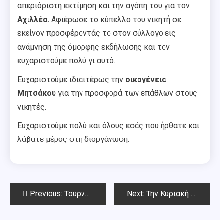
απεριόριστη εκτίμηση και την αγάπη του για τον
Αχιλλέα.
Αφιέρωσε το κύπελλο του νικητή σε
εκείνον προσφέροντάς το στον σύλλογο εις
ανάμνηση της όμορφης εκδήλωσης και τον
ευχαριστούμε πολύ γι αυτό.
Ευχαριστούμε ιδιαιτέρως την
οικογένεια
Μητσάκου
για την προσφορά των επάθλων στους
νικητές.
Ευχαριστούμε πολύ και όλους εσάς που ήρθατε και
λάβατε μέρος στη διοργάνωση.
Post
Previous:
Τουρνουά Blitz στη μνήμη Αχιλλέα Μητσάκου την Κυριακή 22 Οκτωβρίου 2023
Next:
Την Κυριακή 29 Οκτωβρίου το Ράπιντ Οκτωβρίου Chess Square 2023
navigation