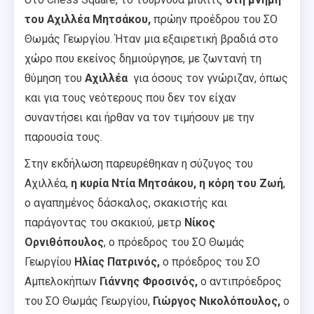
του Αχιλλέα Μητσάκου,
πρώην προέδρου του ΣΟ
Θωμάς Γεωργίου. Ήταν μια εξαιρετική βραδιά στο
χώρο που εκείνος δημιούργησε, με ζωντανή τη
θύμηση του
Αχιλλέα
για όσους τον γνώριζαν, όπως
και για τους νεότερους που δεν τον είχαν
συναντήσει και ήρθαν να τον τιμήσουν με την
παρουσία τους.
Στην εκδήλωση παρευρέθηκαν
η σύζυγος του
Αχιλλέα,
η κυρία Ντία Μητσάκου,
η κόρη του Ζωή
,
ο αγαπημένος δάσκαλος, σκακιστής και
παράγοντας του σκακιού, μετρ
Νίκος
Ορνιθόπουλος
, ο πρόεδρος του ΣΟ Θωμάς
Γεωργίου
Ηλίας Πατρινός,
ο πρόεδρος του ΣΟ
Αμπελοκήπων
Γιάννης Φροσινός,
ο αντιπρόεδρος
του ΣΟ Θωμάς Γεωργίου,
Γιώργος Νικολόπουλος,
ο