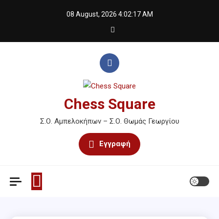
Skip
08 August, 2026
4:02:17 AM
to
content
Chess Square
Σ.Ο. Αμπελοκήπων – Σ.Ο. Θωμάς Γεωργίου
Εγγραφή