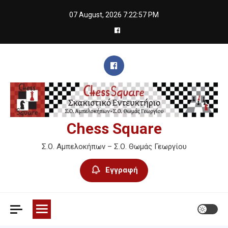
Skip
07 August, 2026
7:22:58 PM
to
content
Chess Square
Σ.Ο. Αμπελοκήπων – Σ.Ο. Θωμάς Γεωργίου
Εγγραφή