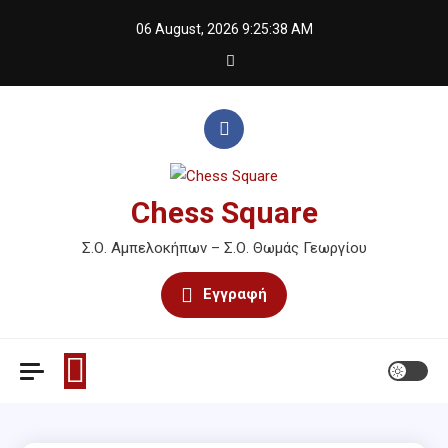
Skip
06 August, 2026
9:25:38 AM
to
content
Chess Square
Σ.Ο. Αμπελοκήπων – Σ.Ο. Θωμάς Γεωργίου
Εγγραφή