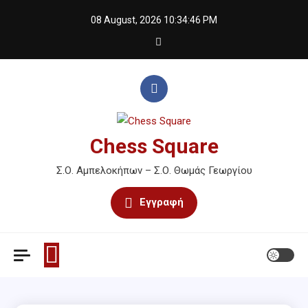
Skip
08 August, 2026
10:34:46 PM
to
content
Chess Square
Σ.Ο. Αμπελοκήπων – Σ.Ο. Θωμάς Γεωργίου
Εγγραφή