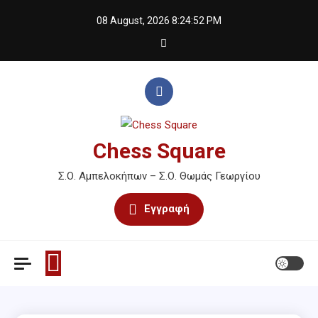
Skip
08 August, 2026
8:24:52 PM
to
content
Chess Square
Σ.Ο. Αμπελοκήπων – Σ.Ο. Θωμάς Γεωργίου
Εγγραφή