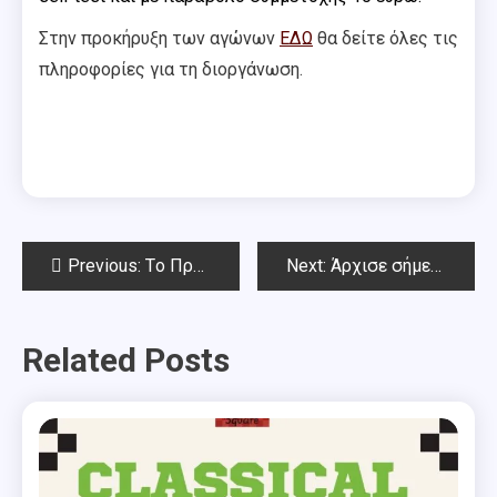
Στην προκήρυξη των αγώνων
ΕΔΩ
θα δείτε όλες τις
πληροφορίες για τη διοργάνωση.
Post
Previous:
Tο Πρωτοχρονιάτικο Όπεν Chess Square «Αχιλλέας Μητσάκος» 2022 (9ος γύρος – Απονομές))
Next:
Άρχισε σήμερα το 6o Όπεν Θωμάς Γεωργίου
navigation
Related Posts