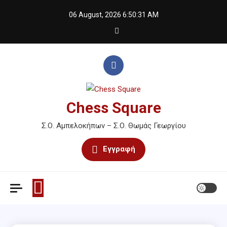
Skip
06 August, 2026
6:50:31 AM
to
content
Chess Square
Σ.Ο. Αμπελοκήπων – Σ.Ο. Θωμάς Γεωργίου
Εγγραφή