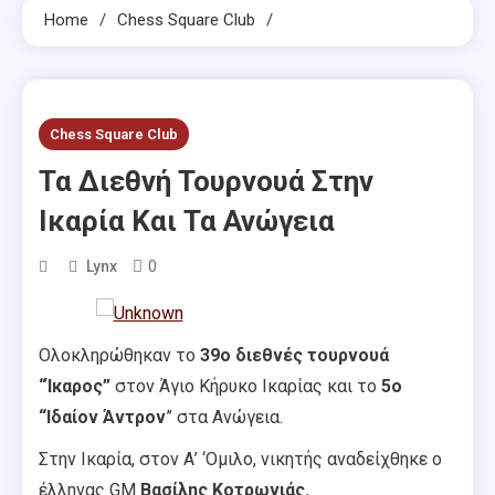
Home
Chess Square Club
Chess Square Club
Τα Διεθνή Τουρνουά Στην
Ικαρία Και Τα Ανώγεια
0
Lynx
Ολοκληρώθηκαν το
39ο διεθνές τουρνουά
“Ίκαρος”
στον Άγιο Κήρυκο Ικαρίας και το
5ο
“Ιδαίον Άντρον
” στα Ανώγεια.
Στην Ικαρία, στον Α’ ‘Ομιλο, νικητής αναδείχθηκε ο
έλληνας GM
Βασίλης Κοτρωνιάς.