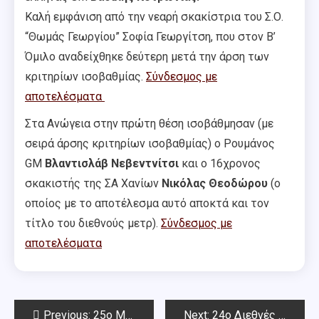
Καλή εμφάνιση από την νεαρή σκακίστρια του Σ.Ο.
“Θωμάς Γεωργίου” Σοφία Γεωργίτση, που στον Β’
Όμιλο αναδείχθηκε δεύτερη μετά την άρση των
κριτηρίων ισοβαθμίας.
Σύνδεσμος με
αποτελέσματα
Στα Ανώγεια στην πρώτη θέση ισοβάθμησαν (με
σειρά άρσης κριτηρίων ισοβαθμίας) ο Ρουμάνος
GM
Βλαντισλάβ Νεβεντνίτσι
και ο 16χρονος
σκακιστής της ΣΑ Χανίων
Νικόλας Θεοδώρου
(ο
οποίος με το αποτέλεσμα αυτό αποκτά και τον
τίτλο του διεθνούς μετρ).
Σύνδεσμος με
αποτελέσματα
Post
Previous:
25ο Μπλιτς Αμπελοκήπων
Next:
24ο Διεθνές Τουρνουά Σκακιού Νίκαιας & Ανοιχτά Πρωταθλήματα Ελλάδας Ανδρών – Γυναικών